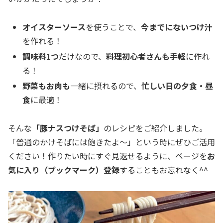
オイスターソース
を使うことで、
今までにないつけ汁
を作れる！
調味料1つ
だけなので、
料理初心者さんも手軽
に作れ
る！
野菜もお肉も
一緒に摂れるので、
忙しい日の夕食・昼
食
に最適！
そんな
「豚ナスつけそば」
のレシピをご紹介しました。
「普通のかけそばには飽きたよ～」という時にぜひご活用
ください！作りたい時にすぐ見返せるように、ページを
お
気に入り（ブックマーク）登録
することもお忘れなく^^