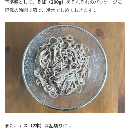
下準備として、
そば（200g）
をそれぞれのパッケージに
記載の時間で茹で、冷水でしめておきます↓
また、
ナス（2本）
は
乱切り
に↓