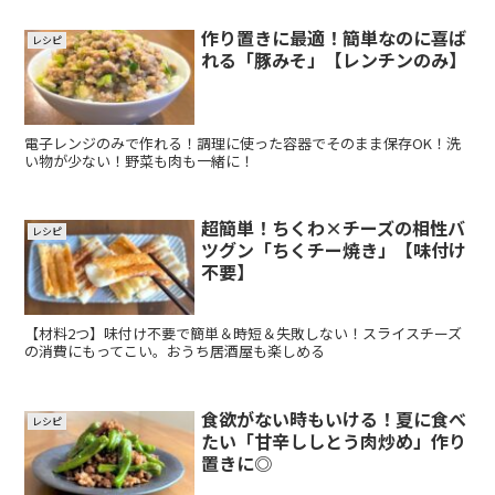
作り置きに最適！簡単なのに喜ば
レシピ
れる「豚みそ」【レンチンのみ】
電子レンジのみで作れる！調理に使った容器でそのまま保存OK！洗
い物が少ない！野菜も肉も一緒に！
超簡単！ちくわ×チーズの相性バ
レシピ
ツグン「ちくチー焼き」【味付け
不要】
【材料2つ】味付け不要で簡単＆時短＆失敗しない！スライスチーズ
の消費にもってこい。おうち居酒屋も楽しめる
食欲がない時もいける！夏に食べ
レシピ
たい「甘辛ししとう肉炒め」作り
置きに◎