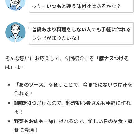
った。
いつもと違う味付け
はあるかな？
普段
あまり料理をしない人
でも
手軽に作れる
レシピが知りたいな！
そんな思いにお応えして、今回紹介する
「豚ナスつけそ
ば」
は…
「あのソース」
を使うことで、
今までにないつけ汁
を
作れる！
調味料1つ
だけなので、
料理初心者さんも手軽
に作れ
る！
野菜もお肉も
一緒に摂れるので、
忙しい日の夕食・昼
食
に最適！