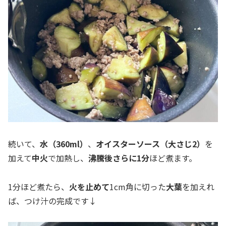
続いて、
水（360ml）
、
オイスターソース（大さじ2）
を
加えて
中火
で加熱し、
沸騰後さらに1分
ほど煮ます。
1分ほど煮たら、
火を止めて
1cm角に切った
大葉
を加えれ
ば、つけ汁の完成です↓