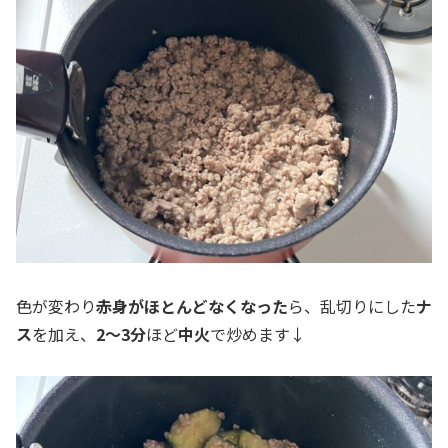
色が変わり
赤身がほとんどなくなった
ら、乱切りにした
ナ
ス
を加え、
2～3分
ほど
中火
で炒めます↓