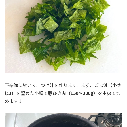
下準備に続いて、つけ汁を作ります。まず、
ごま油（小さ
じ1）
を温めた小鍋で
豚ひき肉（150～200g）
を
中火
で炒
めます↓