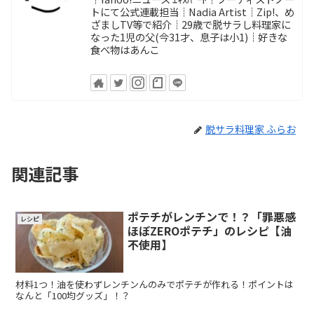
トにて公式連載担当┊Nadia Artist┊Zip!、め
ざましTV等で紹介┊29歳で脱サラし料理家に
なった1児の父(今31才、息子は小1)┊好きな
食べ物はあんこ
脱サラ料理家 ふらお
関連記事
ポテチがレンチンで！？「罪悪感
レシピ
ほぼZEROポテチ」のレシピ【油
不使用】
材料1つ！油を使わずレンチンんのみでポテチが作れる！ポイントは
なんと「100均グッズ」！？