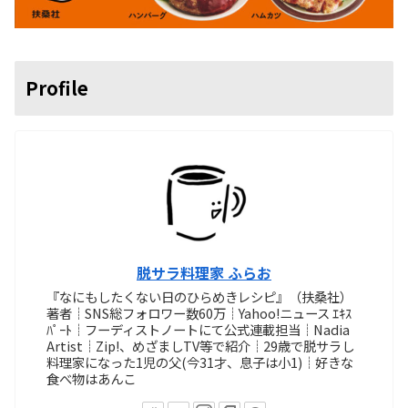
Profile
脱サラ料理家 ふらお
『なにもしたくない日のひらめきレシピ』（扶桑社）
著者┊SNS総フォロワー数60万┊Yahoo!ニュース ｴｷｽ
ﾊﾟｰﾄ┊フーディストノートにて公式連載担当┊Nadia
Artist┊Zip!、めざましTV等で紹介┊29歳で脱サラし
料理家になった1児の父(今31才、息子は小1)┊好きな
食べ物はあんこ