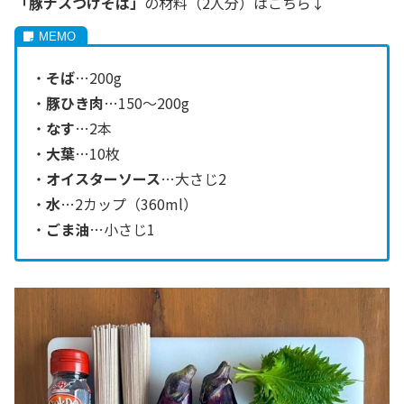
「豚ナスつけそば」
の材料（2人分）はこちら↓
・
そば
…200g
・
豚ひき肉
…150～200g
・
なす
…2本
・
大葉
…10枚
・
オイスターソース
…大さじ2
・
水
…2カップ（360ml）
・
ごま油
…小さじ1