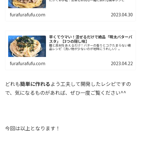
furafurafufu.com
2023.04.30
早くてウマい！混ぜるだけで絶品「明太バターパ
スタ」【3つの隠し味】
麺と具材をあえるだけ！バターの香りとコクたまらない絶
品レシピ（洗い物が少ないのが地味にうれしい）。
furafurafufu.com
2023.04.22
どれも
簡単に作れる
よう工夫して開発したレシピですの
で、気になるものがあれば、ぜひ一度ご覧ください^^
a
今回は以上となります！