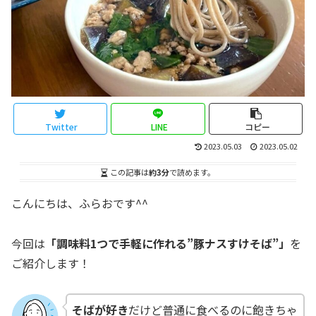
Twitter
LINE
コピー
2023.05.03
2023.05.02
この記事は
約3分
で読めます。
こんにちは、ふらおです^^
今回は
「調味料1つで手軽に作れる”豚ナスすけそば”」
を
ご紹介します！
そばが好き
だけど普通に食べるのに飽きちゃ