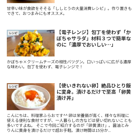
甘辛い味が食欲をそそる「ししとうの大量消費レシピ」。作り置きも
できて、おつまみにもオススメ。
【電子レンジ】包丁を使わず「か
レシピ
ぼちゃサラダ」材料３つで簡単な
のに「濃厚でおいしい…」
かぼちゃ×クリームチーズの相性バツグン。口いっぱいに広がる濃厚
な味わい。包丁を使わず、電子レンジで！
【使いきれない卵】絶品ひとり飯
レシピ
に変身。漬けるだけで至高「卵黄
漬け丼」
こんにちは、料理家ふらおです^^ 卵は栄養価が高く、様々な料理に
使える便利な食材ですが、一人暮らしの方などは使い切れないことも
多いですよね。 そこで今回ご紹介するのが「卵黄漬け」。醤油とみ
りんに黄身を漬けるだけで超お手軽。漬け時間は15分か...