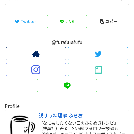
Twitter
LINE
コピー
@furafurafufu
Profile
脱サラ料理家 ふらお
『なにもしたくない日のひらめきレシピ』
（扶桑社）著者┊SNS総フォロワー数60万
┊Yahoo!ニュース ｴｷｽﾊﾟｰﾄ┊フーディストノー