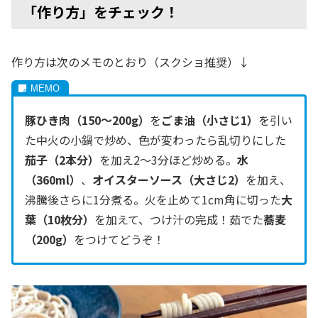
「作り方」をチェック！
作り方は次のメモのとおり（スクショ推奨）↓
豚ひき肉（150～200g）
を
ごま油（小さじ1）
を引い
た中火の小鍋で炒め、色が変わったら乱切りにした
茄子（2本分）
を加え2～3分ほど炒める。
水
（360ml）
、
オイスターソース（大さじ2）
を加え、
沸騰後さらに1分煮る。火を止めて1cm角に切った
大
葉（10枚分）
を加えて、つけ汁の完成！茹でた
蕎麦
（200g）
をつけてどうぞ！