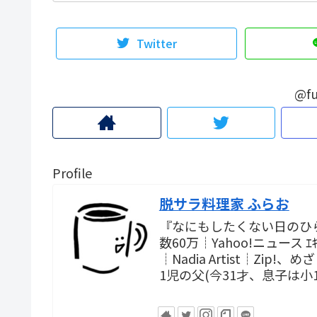
Twitter
@fu
Profile
脱サラ料理家 ふらお
『なにもしたくない日のひ
数60万┊Yahoo!ニュース
┊Nadia Artist┊Zi
1児の父(今31才、息子は