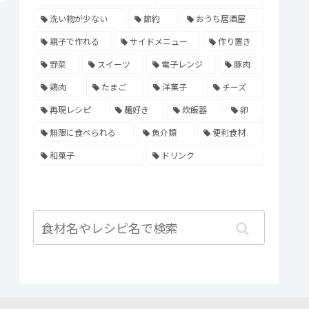
洗い物が少ない
節約
おうち居酒屋
親子で作れる
サイドメニュー
作り置き
野菜
スイーツ
電子レンジ
豚肉
鶏肉
たまご
洋菓子
チーズ
再現レシピ
麺好き
炊飯器
卵
無限に食べられる
魚介類
便利食材
和菓子
ドリンク