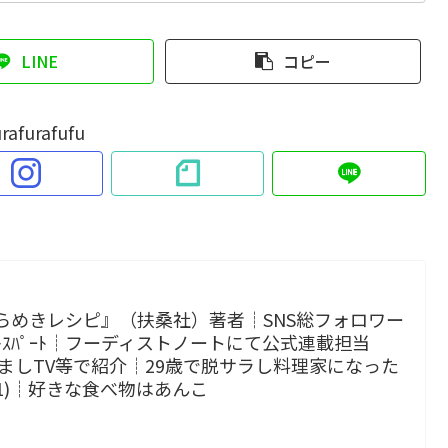
LINE
コピー
rafurafufu
らめきレシピ』（扶桑社）著者┊SNS総フォロワー
 ｴｷｽﾊﾟｰﾄ┊フーディストノートにて公式連載担当
p!、めざましTV等で紹介┊29歳で脱サラし料理家になった
小1)┊好きな食べ物はあんこ