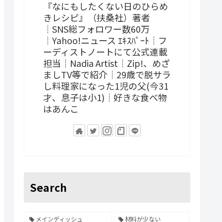
『なにもしたくない日のひらめ
きレシピ』（扶桑社）著者
┊SNS総フォロワー数60万
┊Yahoo!ニュース ｴｷｽﾊﾟｰﾄ┊フ
ーディストノートにて公式連載
担当┊Nadia Artist┊Zip!、めざ
ましTV等で紹介┊29歳で脱サラ
し料理家になった1児の父(今31
才、息子は小1)┊好きな食べ物
はあんこ
Search
メインディッシュ
材料が少ない