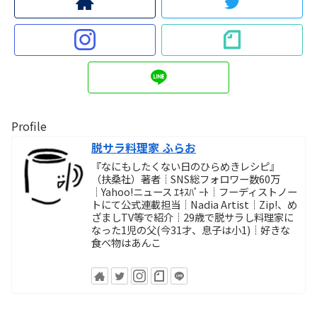
Profile
脱サラ料理家 ふらお
『なにもしたくない日のひらめきレシピ』
（扶桑社）著者┊SNS総フォロワー数60万
┊Yahoo!ニュース ｴｷｽﾊﾟｰﾄ┊フーディストノー
トにて公式連載担当┊Nadia Artist┊Zip!、め
ざましTV等で紹介┊29歳で脱サラし料理家に
なった1児の父(今31才、息子は小1)┊好きな
食べ物はあんこ