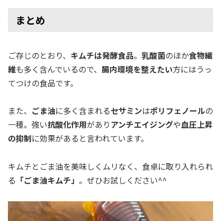
まとめ
ご存じのとおり、
キムチは発酵食品
。
乳酸菌
のほか
食物繊
維
も多く含んでいるので、
腸内環境を整えたい
方にはうっ
てつけの食品です。
また、
ごま油
に多く含まれる
セサミン
は
ポリフェノール
の
一種。強い
抗酸化作用
があり
アンチエイジング
や
血圧上昇
の抑制
に効果があると言われています。
キムチとごま油を美味しくムリなく、食卓に取り入れられ
る
「ごま油キムチ」
。ぜひお試しください^^