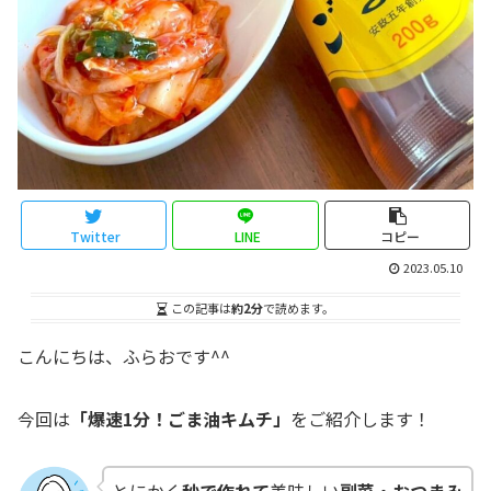
Twitter
LINE
コピー
2023.05.10
この記事は
約2分
で読めます。
こんにちは、ふらおです^^
今回は
「爆速1分！ごま油キムチ」
をご紹介します！
とにかく
秒で作れて
美味しい
副菜・おつまみ