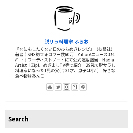
脱サラ料理家 ふらお
『なにもしたくない日のひらめきレシピ』（扶桑社）
著者┊SNS総フォロワー数60万┊Yahoo!ニュース ｴｷｽ
ﾊﾟｰﾄ┊フーディストノートにて公式連載担当┊Nadia
Artist┊Zip!、めざましTV等で紹介┊29歳で脱サラし
料理家になった1児の父(今31才、息子は小1)┊好きな
食べ物はあんこ
Search