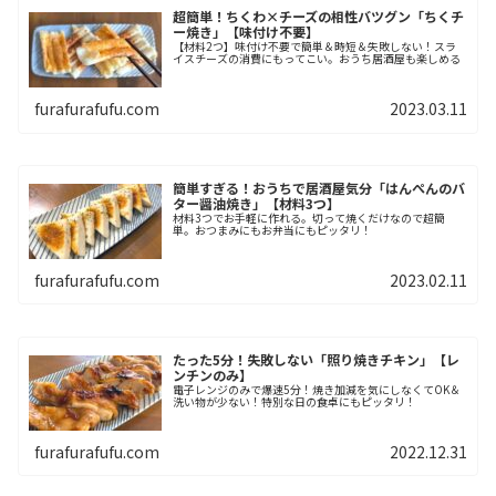
超簡単！ちくわ×チーズの相性バツグン「ちくチ
ー焼き」【味付け不要】
【材料2つ】味付け不要で簡単＆時短＆失敗しない！スラ
イスチーズの消費にもってこい。おうち居酒屋も楽しめる
furafurafufu.com
2023.03.11
簡単すぎる！おうちで居酒屋気分「はんぺんのバ
ター醤油焼き」【材料3つ】
材料3つでお手軽に作れる。切って焼くだけなので超簡
単。おつまみにもお弁当にもピッタリ！
furafurafufu.com
2023.02.11
たった5分！失敗しない「照り焼きチキン」【レ
ンチンのみ】
電子レンジのみで爆速5分！焼き加減を気にしなくてOK＆
洗い物が少ない！特別な日の食卓にもピッタリ！
furafurafufu.com
2022.12.31