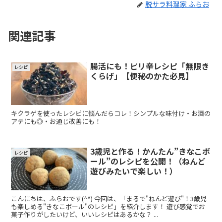
脱サラ料理家 ふらお
関連記事
腸活にも！ピリ辛レシピ「無限き
レシピ
くらげ」【便秘のかた必見】
キクラゲを使ったレシピに悩んだらコレ！シンプルな味付け・お酒の
アテにも◎・お通じ改善にも！
3歳児と作る！かんたん”きなこボ
レシピ
ール”のレシピを公開！（ねんど
遊びみたいで楽しい！）
こんにちは、ふらおです(^^) 今回は、「まるで"ねんど遊び"！3歳児
も楽しめる"きなこボール"のレシピ」を紹介します！ 遊び感覚でお
菓子作りがしたいけど、いいレシピはあるかな？ ...