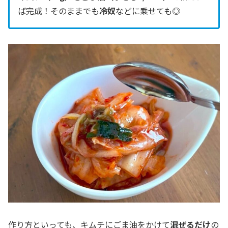
ば完成！そのままでも
冷奴
などに乗せても◎
作り方といっても、キムチにごま油をかけて
混ぜるだけ
の