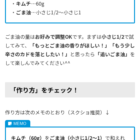
・
キムチ
…60g
・
ごま油
…小さじ1/2～小さじ1
ごま油の量は
お好みで調整OK
です。まずは
小さじ1/2
で試
してみて、
「もっとごま油の香りがほしい！」「もう少し
辛さのカドを落としたい！」
と思ったら
「追いごま油」
を
して楽しんでみてください^^
「作り方」をチェック！
作り方は次のメモのとおり（スクショ推奨）↓
キムチ（60g）
を
ごま油（小さじ1/2〜1）
で和えれ