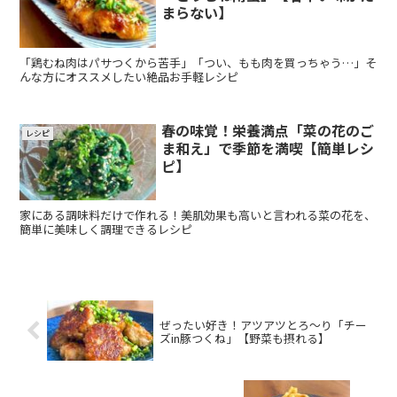
まらない】
「鶏むね肉はパサつくから苦手」「つい、もも肉を買っちゃう…」そ
んな方にオススメしたい絶品お手軽レシピ
春の味覚！栄養満点「菜の花のご
レシピ
ま和え」で季節を満喫【簡単レシ
ピ】
家にある調味料だけで作れる！美肌効果も高いと言われる菜の花を、
簡単に美味しく調理できるレシピ
ぜったい好き！アツアツとろ～り「チー
ズin豚つくね」【野菜も摂れる】