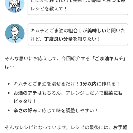
レシピを教えて！
キムチとごま油の組合せが
美味しい
と聞いた
けど、
丁度良い分量
を知りたい！
そんな思いにお応えして、今回紹介する
「ごま油キムチ」
は…
キムチとごま油を混ぜるだけ！
1分以内
に作れる！
お酒のアテ
はもちろん、アレンジしだいで
副菜にも
ピッタリ
！
辛さの好み
に応じて味を調整しやすい！
そんなレシピとなっています。レシピの最後には、
お手軽