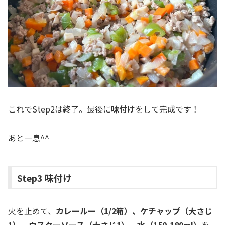
これでStep2は終了。最後に
味付け
をして完成です！
あと一息^^
Step3 味付け
火を止めて、
カレールー（1/2箱）、ケチャップ（大さじ
1）、ウスターソース（大さじ1）、水（150-180ml）
を