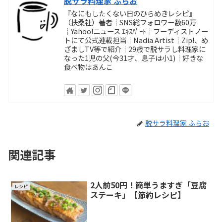
脱サラ料理家 ふらお
『なにもしたくない日のひらめきレシピ』
（扶桑社）著者┊SNS総フォロワー数60万
┊Yahoo!ニュース ｴｷｽﾊﾟｰﾄ┊フーディストノー
トにて公式連載担当┊Nadia Artist┊Zip!、め
ざましTV等で紹介┊29歳で脱サラし料理家に
なった1児の父(今31才、息子は小1)┊好きな
食べ物はあんこ
脱サラ料理家 ふらお
関連記事
2人前50円！簡単うますぎ「豆腐
レシピ
ステーキ」【節約レシピ】