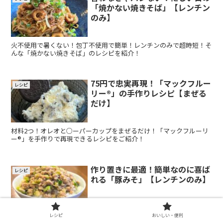
「焼かない焼きそば」【レンチン
のみ】
火不使用で暑くない！包丁不使用で簡単！レンチンのみで超時短！そ
んな「焼かない焼きそば」のレシピを紹介！
75円で忠実再現！「マックフルー
レシピ
リー®」の手作りレシピ【まぜる
だけ】
材料2つ！オレオと○ーパーカップをまぜるだけ！「マックフルーリ
ー®」を手作りで再現できるレシピをご紹介！
作り置きに最適！簡単なのに喜ば
レシピ
れる「豚みそ」【レンチンのみ】
電子レンジのみで作れる！調理に使った容器でそのまま保存OK！洗
レシピ
おいしい・便利