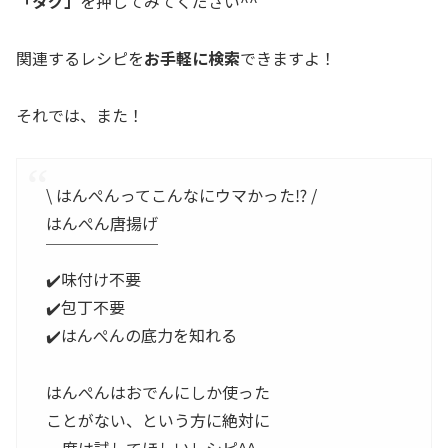
「タグ」
を押してみてください^^
関連するレシピを
お手軽に検索
できますよ！
それでは、また！
\ はんぺんってこんなにウマかった⁉︎ /
はんぺん唐揚げ
￣￣￣￣￣￣￣
✔️味付け不要
✔️包丁不要
✔️はんぺんの底力を知れる
はんぺんはおでんにしか使った
ことがない、という方に絶対に