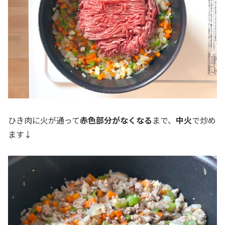
ひき肉に火が通って
赤色部分がなくなる
まで、
中火
で炒め
ます↓