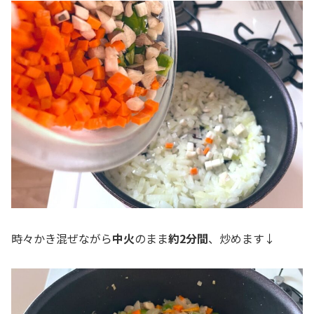
時々かき混ぜながら
中火
のまま
約2分間
、炒めます↓