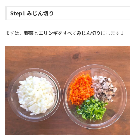
Step1 みじん切り
まずは、
野菜
と
エリンギ
をすべて
みじん切り
にします↓