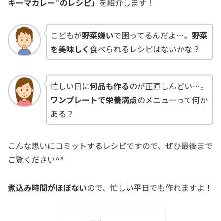
キーマカレー”のレシピ
」
を紹介します！
こどもが
野菜嫌い
で困ってるんだよ…。
野菜
を美味しく
食べられるレシピはないかな？
忙しい日に
何品も作る
のが正直しんどい…。
ワンプレートで栄養満点
のメニューって何か
ある？
こんな思いにコミットするレシピですので、ぜひ最後まで
ご覧ください^^
煮込み時間がほぼない
ので、忙しい平日でも作れますよ！