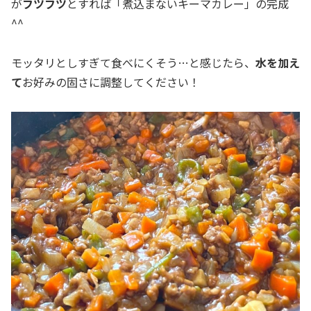
が
フツフツ
とすれば「煮込まないキーマカレー」の完成
^^
モッタリとしすぎて食べにくそう…と感じたら、
水を加え
て
お好みの固さに調整してください！