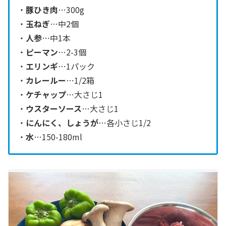
・
豚ひき肉
…300g
・
玉ねぎ
…中2個
・
人参
…中1本
・
ピーマン
…2-3個
・
エリンギ
…1パック
・
カレールー
…1/2箱
・
ケチャップ
…大さじ1
・
ウスターソース
…大さじ1
・
にんにく、しょうが
…各小さじ1/2
・
水
…150-180ml