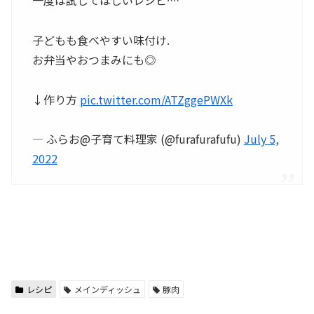
一度は試してほしいレシピ^^
子どもも食べやすい味付け.
お弁当やおつまみにも◎
↓作り方
pic.twitter.com/ATZggePWXk
— ふらお@子育て料理家 (@furafurafufu)
July 5,
2022
レシピ
メインディッシュ
豚肉