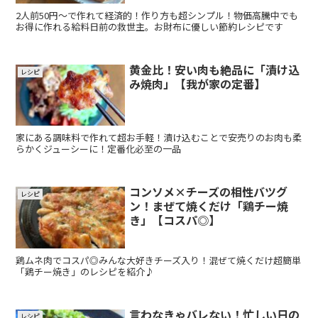
2人前50円～で作れて経済的！作り方も超シンプル！物価高騰中でも
お得に作れる給料日前の救世主。お財布に優しい節約レシピです
黄金比！安い肉も絶品に「漬け込
レシピ
み焼肉」【我が家の定番】
家にある調味料で作れて超お手軽！漬け込むことで安売りのお肉も柔
らかくジューシーに！定番化必至の一品
コンソメ×チーズの相性バツグ
レシピ
ン！まぜて焼くだけ「鶏チー焼
き」【コスパ◎】
鶏ムネ肉でコスパ◎みんな大好きチーズ入り！混ぜて焼くだけ超簡単
「鶏チー焼き」のレシピを紹介♪
言わなきゃバレない！忙しい日の
レシピ