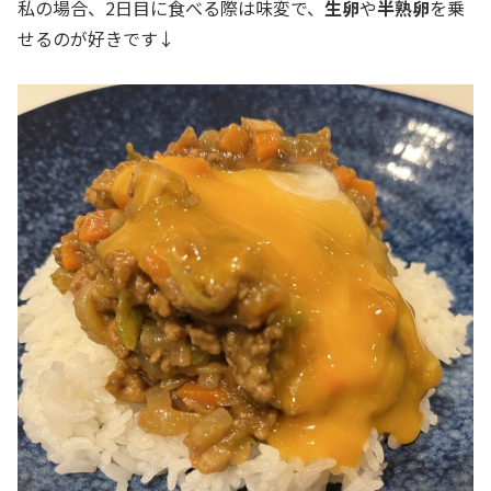
私の場合、2日目に食べる際は味変で、
生卵
や
半熟卵
を乗
せるのが好きです↓