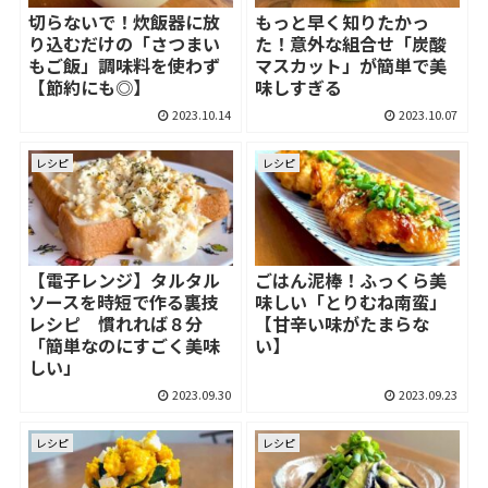
切らないで！炊飯器に放
もっと早く知りたかっ
り込むだけの「さつまい
た！意外な組合せ「炭酸
もご飯」調味料を使わず
マスカット」が簡単で美
【節約にも◎】
味しすぎる
2023.10.14
2023.10.07
レシピ
レシピ
【電子レンジ】タルタル
ごはん泥棒！ふっくら美
ソースを時短で作る裏技
味しい「とりむね南蛮」
レシピ 慣れれば８分
【甘辛い味がたまらな
「簡単なのにすごく美味
い】
しい」
2023.09.30
2023.09.23
レシピ
レシピ