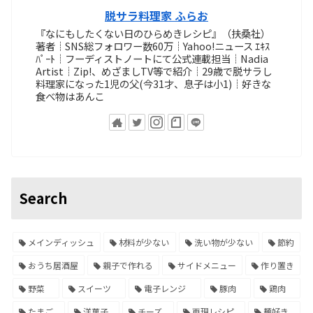
脱サラ料理家 ふらお
『なにもしたくない日のひらめきレシピ』（扶桑社）
著者┊SNS総フォロワー数60万┊Yahoo!ニュース ｴｷｽ
ﾊﾟｰﾄ┊フーディストノートにて公式連載担当┊Nadia
Artist┊Zip!、めざましTV等で紹介┊29歳で脱サラし
料理家になった1児の父(今31才、息子は小1)┊好きな
食べ物はあんこ
Search
メインディッシュ
材料が少ない
洗い物が少ない
節約
おうち居酒屋
親子で作れる
サイドメニュー
作り置き
野菜
スイーツ
電子レンジ
豚肉
鶏肉
たまご
洋菓子
チーズ
再現レシピ
麺好き