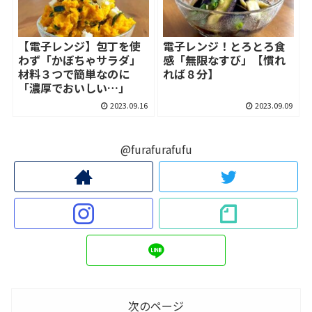
【電子レンジ】包丁を使
電子レンジ！とろとろ食
わず「かぼちゃサラダ」
感「無限なすび」【慣れ
材料３つで簡単なのに
れば８分】
「濃厚でおいしい…」
2023.09.16
2023.09.09
@furafurafufu
次のページ