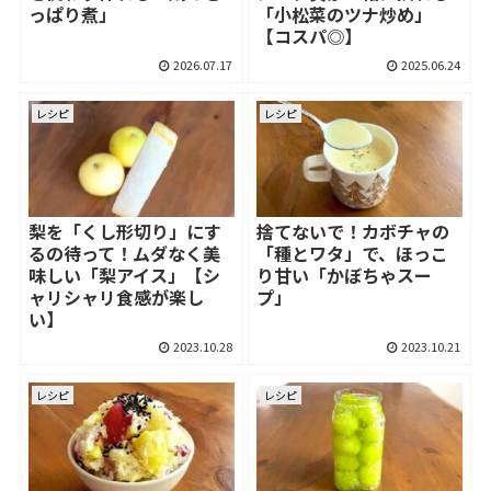
っぱり煮」
「小松菜のツナ炒め」
【コスパ◎】
2026.07.17
2025.06.24
レシピ
レシピ
梨を「くし形切り」にす
捨てないで！カボチャの
るの待って！ムダなく美
「種とワタ」で、ほっこ
味しい「梨アイス」【シ
り甘い「かぼちゃスー
ャリシャリ食感が楽し
プ」
い】
2023.10.28
2023.10.21
レシピ
レシピ