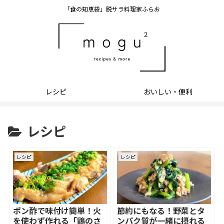
「食の知恵袋」脱サラ料理家ふらお
レシピ
おいしい・便利
レシピ
レシピ
レシピ
ポン酢で味付け簡単！火
節約にもなる！野菜とタ
を使わず作れる「鶏のさ
ンパク質が一緒に摂れる