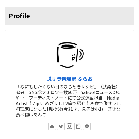
Profile
脱サラ料理家 ふらお
『なにもしたくない日のひらめきレシピ』（扶桑社）
著者┊SNS総フォロワー数60万┊Yahoo!ニュース ｴｷｽ
ﾊﾟｰﾄ┊フーディストノートにて公式連載担当┊Nadia
Artist┊Zip!、めざましTV等で紹介┊29歳で脱サラし
料理家になった1児の父(今31才、息子は小1)┊好きな
食べ物はあんこ