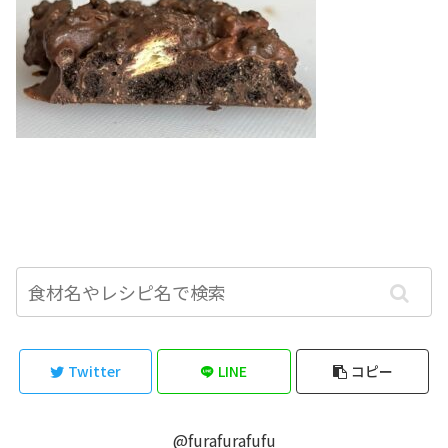
Twitter
LINE
コピー
@furafurafufu