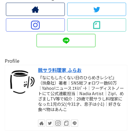
Profile
脱サラ料理家 ふらお
『なにもしたくない日のひらめきレシピ』
（扶桑社）著者┊SNS総フォロワー数60万
┊Yahoo!ニュース ｴｷｽﾊﾟｰﾄ┊フーディストノー
トにて公式連載担当┊Nadia Artist┊Zip!、め
ざましTV等で紹介┊29歳で脱サラし料理家に
なった1児の父(今31才、息子は小1)┊好きな
食べ物はあんこ