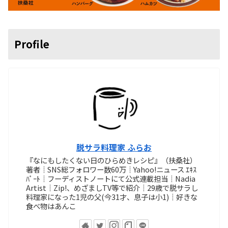
Profile
脱サラ料理家 ふらお
『なにもしたくない日のひらめきレシピ』（扶桑社）
著者┊SNS総フォロワー数60万┊Yahoo!ニュース ｴｷｽ
ﾊﾟｰﾄ┊フーディストノートにて公式連載担当┊Nadia
Artist┊Zip!、めざましTV等で紹介┊29歳で脱サラし
料理家になった1児の父(今31才、息子は小1)┊好きな
食べ物はあんこ