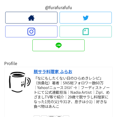
@furafurafufu
Profile
脱サラ料理家 ふらお
『なにもしたくない日のひらめきレシピ』
（扶桑社）著者┊SNS総フォロワー数60万
┊Yahoo!ニュース ｴｷｽﾊﾟｰﾄ┊フーディストノー
トにて公式連載担当┊Nadia Artist┊Zip!、め
ざましTV等で紹介┊29歳で脱サラし料理家に
なった1児の父(今31才、息子は小1)┊好きな
食べ物はあんこ