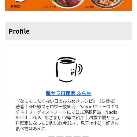
Profile
脱サラ料理家 ふらお
『なにもしたくない日のひらめきレシピ』（扶桑社）
著者┊SNS総フォロワー数60万┊Yahoo!ニュース ｴｷｽ
ﾊﾟｰﾄ┊フーディストノートにて公式連載担当┊Nadia
Artist┊Zip!、めざましTV等で紹介┊29歳で脱サラし
料理家になった1児の父(今31才、息子は小1)┊好きな
食べ物はあんこ