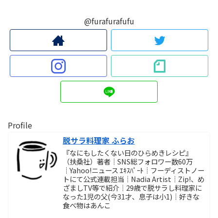
@furafurafufu
Profile
脱サラ料理家 ふらお
『なにもしたくない日のひらめきレシピ』
（扶桑社）著者┊SNS総フォロワー数60万
┊Yahoo!ニュース ｴｷｽﾊﾟｰﾄ┊フーディストノー
トにて公式連載担当┊Nadia Artist┊Zip!、め
ざましTV等で紹介┊29歳で脱サラし料理家に
なった1児の父(今31才、息子は小1)┊好きな
食べ物はあんこ