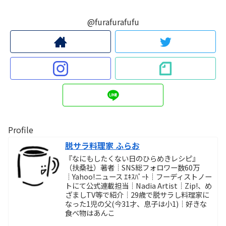
@furafurafufu
Profile
脱サラ料理家 ふらお
『なにもしたくない日のひらめきレシピ』
（扶桑社）著者┊SNS総フォロワー数60万
┊Yahoo!ニュース ｴｷｽﾊﾟｰﾄ┊フーディストノー
トにて公式連載担当┊Nadia Artist┊Zip!、め
ざましTV等で紹介┊29歳で脱サラし料理家に
なった1児の父(今31才、息子は小1)┊好きな
食べ物はあんこ