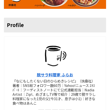
Profile
脱サラ料理家 ふらお
『なにもしたくない日のひらめきレシピ』（扶桑社）
著者┊SNS総フォロワー数60万┊Yahoo!ニュース ｴｷｽ
ﾊﾟｰﾄ┊フーディストノートにて公式連載担当┊Nadia
Artist┊Zip!、めざましTV等で紹介┊29歳で脱サラし
料理家になった1児の父(今31才、息子は小1)┊好きな
食べ物はあんこ