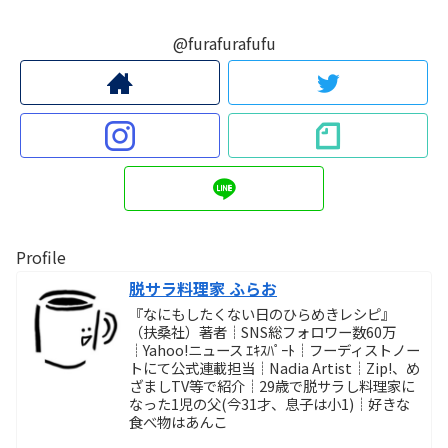
@furafurafufu
Profile
脱サラ料理家 ふらお
『なにもしたくない日のひらめきレシピ』
（扶桑社）著者┊SNS総フォロワー数60万
┊Yahoo!ニュース ｴｷｽﾊﾟｰﾄ┊フーディストノー
トにて公式連載担当┊Nadia Artist┊Zip!、め
ざましTV等で紹介┊29歳で脱サラし料理家に
なった1児の父(今31才、息子は小1)┊好きな
食べ物はあんこ