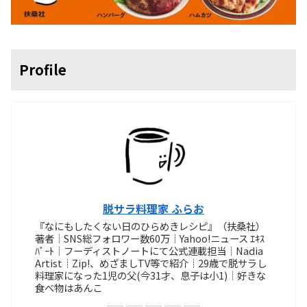
Profile
脱サラ料理家 ふらお
『なにもしたくない日のひらめきレシピ』（扶桑社）
著者┊SNS総フォロワー数60万┊Yahoo!ニュース ｴｷｽ
ﾊﾟｰﾄ┊フーディストノートにて公式連載担当┊Nadia
Artist┊Zip!、めざましTV等で紹介┊29歳で脱サラし
料理家になった1児の父(今31才、息子は小1)┊好きな
食べ物はあんこ