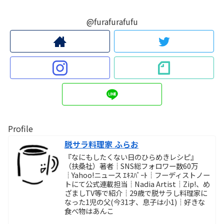
@furafurafufu
Profile
脱サラ料理家 ふらお
『なにもしたくない日のひらめきレシピ』
（扶桑社）著者┊SNS総フォロワー数60万
┊Yahoo!ニュース ｴｷｽﾊﾟｰﾄ┊フーディストノー
トにて公式連載担当┊Nadia Artist┊Zip!、め
ざましTV等で紹介┊29歳で脱サラし料理家に
なった1児の父(今31才、息子は小1)┊好きな
食べ物はあんこ