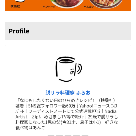
Profile
脱サラ料理家 ふらお
『なにもしたくない日のひらめきレシピ』（扶桑社）
著者┊SNS総フォロワー数60万┊Yahoo!ニュース ｴｷｽ
ﾊﾟｰﾄ┊フーディストノートにて公式連載担当┊Nadia
Artist┊Zip!、めざましTV等で紹介┊29歳で脱サラし
料理家になった1児の父(今31才、息子は小1)┊好きな
食べ物はあんこ