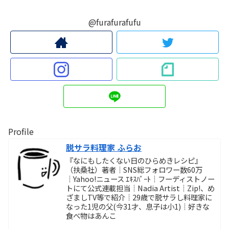
@furafurafufu
Profile
脱サラ料理家 ふらお
『なにもしたくない日のひらめきレシピ』
（扶桑社）著者┊SNS総フォロワー数60万
┊Yahoo!ニュース ｴｷｽﾊﾟｰﾄ┊フーディストノー
トにて公式連載担当┊Nadia Artist┊Zip!、め
ざましTV等で紹介┊29歳で脱サラし料理家に
なった1児の父(今31才、息子は小1)┊好きな
食べ物はあんこ