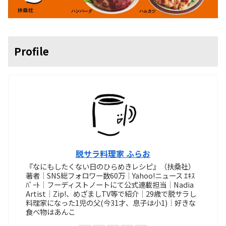
Profile
脱サラ料理家 ふらお
『なにもしたくない日のひらめきレシピ』（扶桑社）
著者┊SNS総フォロワー数60万┊Yahoo!ニュース ｴｷｽ
ﾊﾟｰﾄ┊フーディストノートにて公式連載担当┊Nadia
Artist┊Zip!、めざましTV等で紹介┊29歳で脱サラし
料理家になった1児の父(今31才、息子は小1)┊好きな
食べ物はあんこ