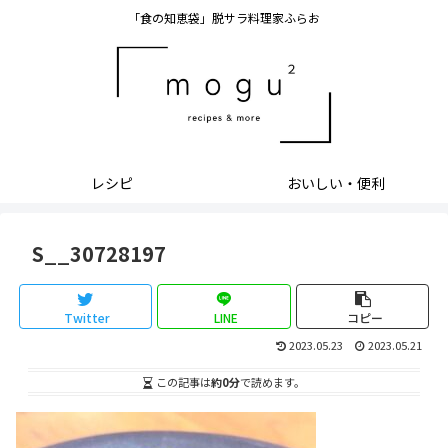
「食の知恵袋」脱サラ料理家ふらお
レシピ
おいしい・便利
S__30728197
Twitter
LINE
コピー
2023.05.23
2023.05.21
この記事は
約0分
で読めます。