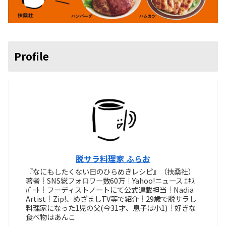
Profile
脱サラ料理家 ふらお
『なにもしたくない日のひらめきレシピ』（扶桑社）
著者┊SNS総フォロワー数60万┊Yahoo!ニュース ｴｷｽ
ﾊﾟｰﾄ┊フーディストノートにて公式連載担当┊Nadia
Artist┊Zip!、めざましTV等で紹介┊29歳で脱サラし
料理家になった1児の父(今31才、息子は小1)┊好きな
食べ物はあんこ