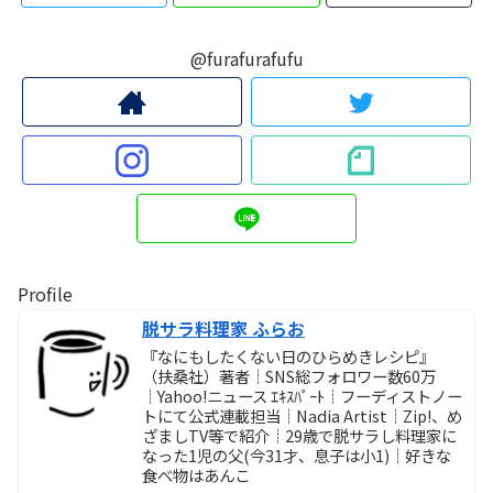
@furafurafufu
Profile
脱サラ料理家 ふらお
『なにもしたくない日のひらめきレシピ』
（扶桑社）著者┊SNS総フォロワー数60万
┊Yahoo!ニュース ｴｷｽﾊﾟｰﾄ┊フーディストノー
トにて公式連載担当┊Nadia Artist┊Zip!、め
ざましTV等で紹介┊29歳で脱サラし料理家に
なった1児の父(今31才、息子は小1)┊好きな
食べ物はあんこ