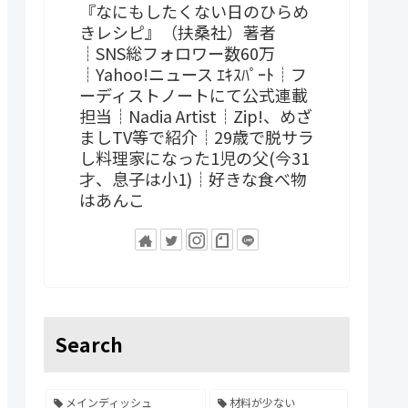
『なにもしたくない日のひらめ
きレシピ』（扶桑社）著者
┊SNS総フォロワー数60万
┊Yahoo!ニュース ｴｷｽﾊﾟｰﾄ┊フ
ーディストノートにて公式連載
担当┊Nadia Artist┊Zip!、めざ
ましTV等で紹介┊29歳で脱サラ
し料理家になった1児の父(今31
才、息子は小1)┊好きな食べ物
はあんこ
Search
メインディッシュ
材料が少ない