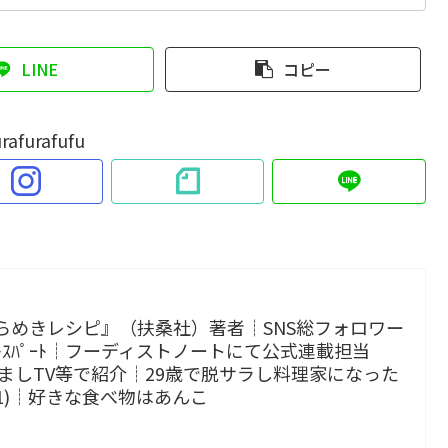
LINE
コピー
rafurafufu
らめきレシピ』（扶桑社）著者┊SNS総フォロワー
 ｴｷｽﾊﾟｰﾄ┊フーディストノートにて公式連載担当
p!、めざましTV等で紹介┊29歳で脱サラし料理家になった
小1)┊好きな食べ物はあんこ