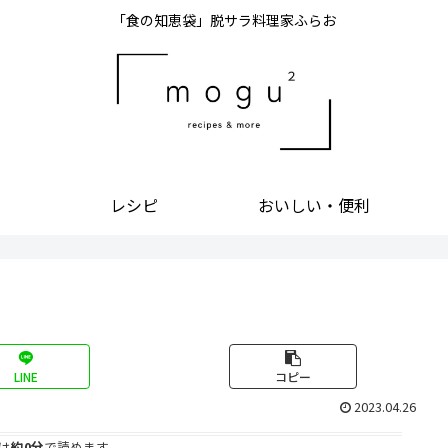
「食の知恵袋」脱サラ料理家ふらお
レシピ
おいしい・便利
LINE
コピー
2023.04.26
は
約0分
で読めます。