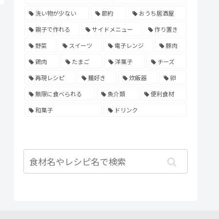
洗い物が少ない
節約
おうち居酒屋
親子で作れる
サイドメニュー
作り置き
野菜
スイーツ
電子レンジ
豚肉
鶏肉
たまご
洋菓子
チーズ
再現レシピ
麺好き
炊飯器
卵
無限に食べられる
魚介類
便利食材
和菓子
ドリンク