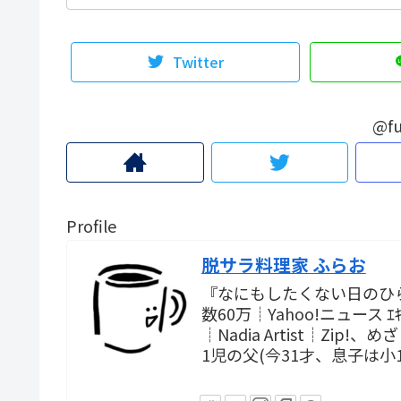
Twitter
@fu
Profile
脱サラ料理家 ふらお
『なにもしたくない日のひ
数60万┊Yahoo!ニュース
┊Nadia Artist┊Zi
1児の父(今31才、息子は