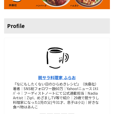
Profile
脱サラ料理家 ふらお
『なにもしたくない日のひらめきレシピ』（扶桑社）
著者┊SNS総フォロワー数60万┊Yahoo!ニュース ｴｷｽ
ﾊﾟｰﾄ┊フーディストノートにて公式連載担当┊Nadia
Artist┊Zip!、めざましTV等で紹介┊29歳で脱サラし
料理家になった1児の父(今31才、息子は小1)┊好きな
食べ物はあんこ