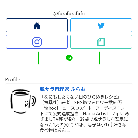
@furafurafufu
Profile
脱サラ料理家 ふらお
『なにもしたくない日のひらめきレシピ』
（扶桑社）著者┊SNS総フォロワー数60万
┊Yahoo!ニュース ｴｷｽﾊﾟｰﾄ┊フーディストノー
トにて公式連載担当┊Nadia Artist┊Zip!、め
ざましTV等で紹介┊29歳で脱サラし料理家に
なった1児の父(今31才、息子は小1)┊好きな
食べ物はあんこ