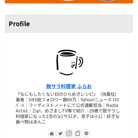
Profile
脱サラ料理家 ふらお
『なにもしたくない日のひらめきレシピ』（扶桑社）
著者┊SNS総フォロワー数60万┊Yahoo!ニュース ｴｷｽ
ﾊﾟｰﾄ┊フーディストノートにて公式連載担当┊Nadia
Artist┊Zip!、めざましTV等で紹介┊29歳で脱サラし
料理家になった1児の父(今31才、息子は小1)┊好きな
食べ物はあんこ