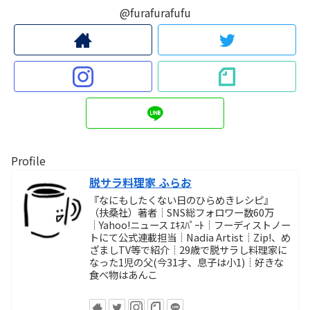
@furafurafufu
Profile
脱サラ料理家 ふらお
『なにもしたくない日のひらめきレシピ』
（扶桑社）著者┊SNS総フォロワー数60万
┊Yahoo!ニュース ｴｷｽﾊﾟｰﾄ┊フーディストノー
トにて公式連載担当┊Nadia Artist┊Zip!、め
ざましTV等で紹介┊29歳で脱サラし料理家に
なった1児の父(今31才、息子は小1)┊好きな
食べ物はあんこ