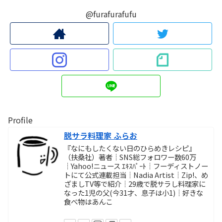
@furafurafufu
Profile
脱サラ料理家 ふらお
『なにもしたくない日のひらめきレシピ』
（扶桑社）著者┊SNS総フォロワー数60万
┊Yahoo!ニュース ｴｷｽﾊﾟｰﾄ┊フーディストノー
トにて公式連載担当┊Nadia Artist┊Zip!、め
ざましTV等で紹介┊29歳で脱サラし料理家に
なった1児の父(今31才、息子は小1)┊好きな
食べ物はあんこ