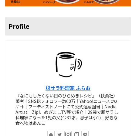
Profile
脱サラ料理家 ふらお
『なにもしたくない日のひらめきレシピ』（扶桑社）
著者┊SNS総フォロワー数60万┊Yahoo!ニュース ｴｷｽ
ﾊﾟｰﾄ┊フーディストノートにて公式連載担当┊Nadia
Artist┊Zip!、めざましTV等で紹介┊29歳で脱サラし
料理家になった1児の父(今31才、息子は小1)┊好きな
食べ物はあんこ