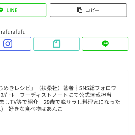
LINE
コピー
rafurafufu
らめきレシピ』（扶桑社）著者┊SNS総フォロワー
 ｴｷｽﾊﾟｰﾄ┊フーディストノートにて公式連載担当
p!、めざましTV等で紹介┊29歳で脱サラし料理家になった
小1)┊好きな食べ物はあんこ