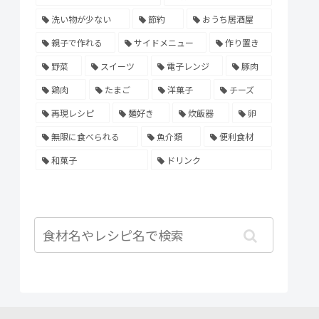
洗い物が少ない
節約
おうち居酒屋
親子で作れる
サイドメニュー
作り置き
野菜
スイーツ
電子レンジ
豚肉
鶏肉
たまご
洋菓子
チーズ
再現レシピ
麺好き
炊飯器
卵
無限に食べられる
魚介類
便利食材
和菓子
ドリンク