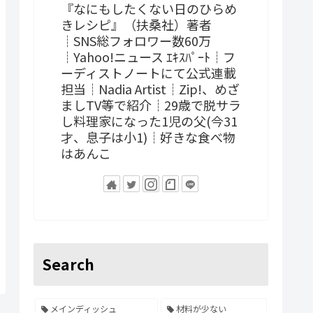
『なにもしたくない日のひらめ
きレシピ』（扶桑社）著者
┊SNS総フォロワー数60万
┊Yahoo!ニュース ｴｷｽﾊﾟｰﾄ┊フ
ーディストノートにて公式連載
担当┊Nadia Artist┊Zip!、めざ
ましTV等で紹介┊29歳で脱サラ
し料理家になった1児の父(今31
才、息子は小1)┊好きな食べ物
はあんこ
Search
メインディッシュ
材料が少ない