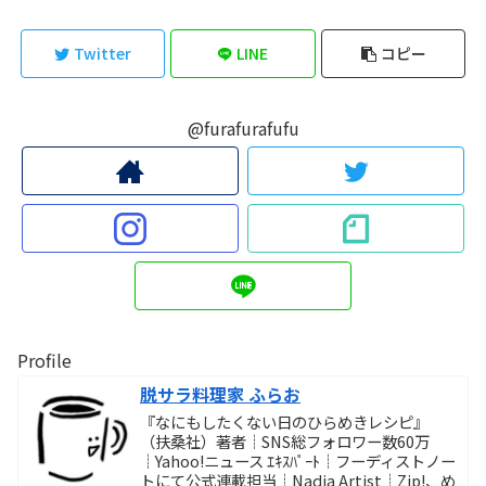
Twitter
LINE
コピー
@furafurafufu
Profile
脱サラ料理家 ふらお
『なにもしたくない日のひらめきレシピ』
（扶桑社）著者┊SNS総フォロワー数60万
┊Yahoo!ニュース ｴｷｽﾊﾟｰﾄ┊フーディストノー
トにて公式連載担当┊Nadia Artist┊Zip!、め