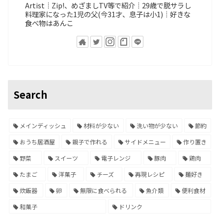
Artist┊Zip!、めざましTV等で紹介┊29歳で脱サラし
料理家になった1児の父(今31才、息子は小1)┊好きな
食べ物はあんこ
Search
メインディッシュ
材料が少ない
洗い物が少ない
節約
おうち居酒屋
親子で作れる
サイドメニュー
作り置き
野菜
スイーツ
電子レンジ
豚肉
鶏肉
たまご
洋菓子
チーズ
再現レシピ
麺好き
炊飯器
卵
無限に食べられる
魚介類
便利食材
和菓子
ドリンク