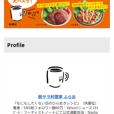
Profile
脱サラ料理家 ふらお
『なにもしたくない日のひらめきレシピ』（扶桑社）
著者┊SNS総フォロワー数60万┊Yahoo!ニュース ｴｷｽ
ﾊﾟｰﾄ┊フーディストノートにて公式連載担当┊Nadia