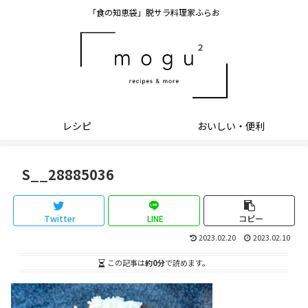
「食の知恵袋」脱サラ料理家ふらお
レシピ
おいしい・便利
S__28885036
Twitter
LINE
コピー
2023.02.20
2023.02.10
この記事は
約0分
で読めます。