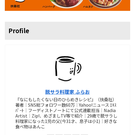
Profile
脱サラ料理家 ふらお
『なにもしたくない日のひらめきレシピ』（扶桑社）
著者┊SNS総フォロワー数60万┊Yahoo!ニュース ｴｷｽ
ﾊﾟｰﾄ┊フーディストノートにて公式連載担当┊Nadia
Artist┊Zip!、めざましTV等で紹介┊29歳で脱サラし
料理家になった1児の父(今31才、息子は小1)┊好きな
食べ物はあんこ