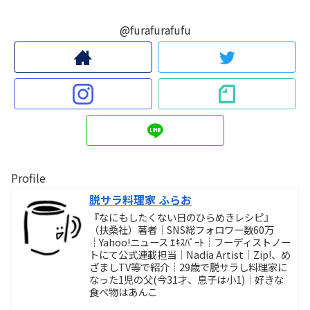
@furafurafufu
Profile
脱サラ料理家 ふらお
『なにもしたくない日のひらめきレシピ』
（扶桑社）著者┊SNS総フォロワー数60万
┊Yahoo!ニュース ｴｷｽﾊﾟｰﾄ┊フーディストノー
トにて公式連載担当┊Nadia Artist┊Zip!、め
ざましTV等で紹介┊29歳で脱サラし料理家に
なった1児の父(今31才、息子は小1)┊好きな
食べ物はあんこ