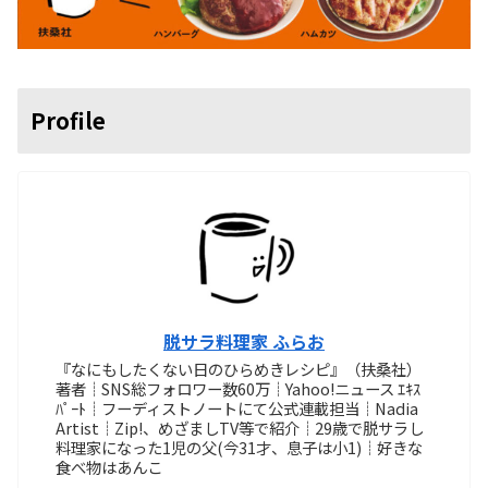
Profile
脱サラ料理家 ふらお
『なにもしたくない日のひらめきレシピ』（扶桑社）
著者┊SNS総フォロワー数60万┊Yahoo!ニュース ｴｷｽ
ﾊﾟｰﾄ┊フーディストノートにて公式連載担当┊Nadia
Artist┊Zip!、めざましTV等で紹介┊29歳で脱サラし
料理家になった1児の父(今31才、息子は小1)┊好きな
食べ物はあんこ