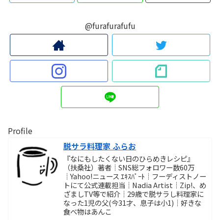
@furafurafufu
Profile
脱サラ料理家 ふらお
『なにもしたくない日のひらめきレシピ』
（扶桑社）著者┊SNS総フォロワー数60万
┊Yahoo!ニュース ｴｷｽﾊﾟｰﾄ┊フーディストノー
トにて公式連載担当┊Nadia Artist┊Zip!、め
ざましTV等で紹介┊29歳で脱サラし料理家に
なった1児の父(今31才、息子は小1)┊好きな
食べ物はあんこ