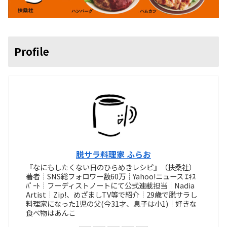
Profile
脱サラ料理家 ふらお
『なにもしたくない日のひらめきレシピ』（扶桑社）
著者┊SNS総フォロワー数60万┊Yahoo!ニュース ｴｷｽ
ﾊﾟｰﾄ┊フーディストノートにて公式連載担当┊Nadia
Artist┊Zip!、めざましTV等で紹介┊29歳で脱サラし
料理家になった1児の父(今31才、息子は小1)┊好きな
食べ物はあんこ