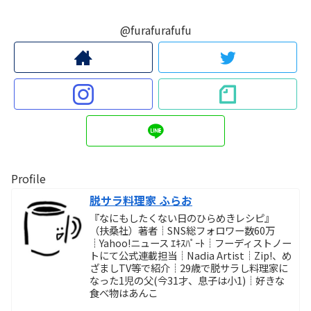
@furafurafufu
Profile
脱サラ料理家 ふらお
『なにもしたくない日のひらめきレシピ』
（扶桑社）著者┊SNS総フォロワー数60万
┊Yahoo!ニュース ｴｷｽﾊﾟｰﾄ┊フーディストノー
トにて公式連載担当┊Nadia Artist┊Zip!、め
ざましTV等で紹介┊29歳で脱サラし料理家に
なった1児の父(今31才、息子は小1)┊好きな
食べ物はあんこ