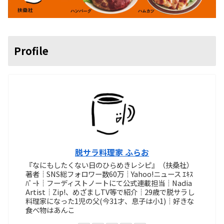
Profile
脱サラ料理家 ふらお
『なにもしたくない日のひらめきレシピ』（扶桑社）
著者┊SNS総フォロワー数60万┊Yahoo!ニュース ｴｷｽ
ﾊﾟｰﾄ┊フーディストノートにて公式連載担当┊Nadia
Artist┊Zip!、めざましTV等で紹介┊29歳で脱サラし
料理家になった1児の父(今31才、息子は小1)┊好きな
食べ物はあんこ