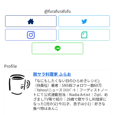
@furafurafufu
Profile
脱サラ料理家 ふらお
『なにもしたくない日のひらめきレシピ』
（扶桑社）著者┊SNS総フォロワー数60万
┊Yahoo!ニュース ｴｷｽﾊﾟｰﾄ┊フーディストノー
トにて公式連載担当┊Nadia Artist┊Zip!、め
ざましTV等で紹介┊29歳で脱サラし料理家に
なった1児の父(今31才、息子は小1)┊好きな
食べ物はあんこ