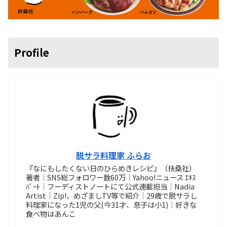
Profile
脱サラ料理家 ふらお
『なにもしたくない日のひらめきレシピ』（扶桑社）
著者┊SNS総フォロワー数60万┊Yahoo!ニュース ｴｷｽ
ﾊﾟｰﾄ┊フーディストノートにて公式連載担当┊Nadia
Artist┊Zip!、めざましTV等で紹介┊29歳で脱サラし
料理家になった1児の父(今31才、息子は小1)┊好きな
食べ物はあんこ