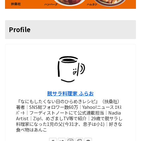
Profile
脱サラ料理家 ふらお
『なにもしたくない日のひらめきレシピ』（扶桑社）
著者┊SNS総フォロワー数60万┊Yahoo!ニュース ｴｷｽ
ﾊﾟｰﾄ┊フーディストノートにて公式連載担当┊Nadia
Artist┊Zip!、めざましTV等で紹介┊29歳で脱サラし
料理家になった1児の父(今31才、息子は小1)┊好きな
食べ物はあんこ