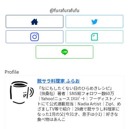
@furafurafufu
Profile
脱サラ料理家 ふらお
『なにもしたくない日のひらめきレシピ』
（扶桑社）著者┊SNS総フォロワー数60万
┊Yahoo!ニュース ｴｷｽﾊﾟｰﾄ┊フーディストノー
トにて公式連載担当┊Nadia Artist┊Zip!、め
ざましTV等で紹介┊29歳で脱サラし料理家に
なった1児の父(今31才、息子は小1)┊好きな
食べ物はあんこ