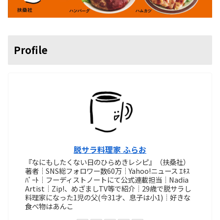
Profile
脱サラ料理家 ふらお
『なにもしたくない日のひらめきレシピ』（扶桑社）
著者┊SNS総フォロワー数60万┊Yahoo!ニュース ｴｷｽ
ﾊﾟｰﾄ┊フーディストノートにて公式連載担当┊Nadia
Artist┊Zip!、めざましTV等で紹介┊29歳で脱サラし
料理家になった1児の父(今31才、息子は小1)┊好きな
食べ物はあんこ