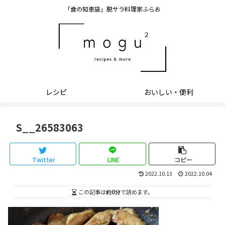
「食の知恵袋」脱サラ料理家ふらお
レシピ
おいしい・便利
S__26583063
Twitter
LINE
コピー
2022.10.13
2022.10.04
この記事は
約0分
で読めます。