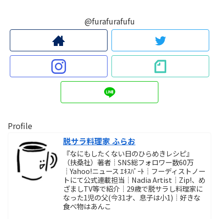
@furafurafufu
Profile
脱サラ料理家 ふらお
『なにもしたくない日のひらめきレシピ』
（扶桑社）著者┊SNS総フォロワー数60万
┊Yahoo!ニュース ｴｷｽﾊﾟｰﾄ┊フーディストノー
トにて公式連載担当┊Nadia Artist┊Zip!、め
ざましTV等で紹介┊29歳で脱サラし料理家に
なった1児の父(今31才、息子は小1)┊好きな
食べ物はあんこ