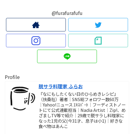
@furafurafufu
Profile
脱サラ料理家 ふらお
『なにもしたくない日のひらめきレシピ』
（扶桑社）著者┊SNS総フォロワー数60万
┊Yahoo!ニュース ｴｷｽﾊﾟｰﾄ┊フーディストノー
トにて公式連載担当┊Nadia Artist┊Zip!、め
ざましTV等で紹介┊29歳で脱サラし料理家に
なった1児の父(今31才、息子は小1)┊好きな
食べ物はあんこ