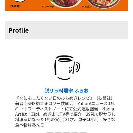
Profile
脱サラ料理家 ふらお
『なにもしたくない日のひらめきレシピ』（扶桑社）
著者┊SNS総フォロワー数60万┊Yahoo!ニュース ｴｷｽ
ﾊﾟｰﾄ┊フーディストノートにて公式連載担当┊Nadia
Artist┊Zip!、めざましTV等で紹介┊29歳で脱サラし
料理家になった1児の父(今31才、息子は小1)┊好きな
食べ物はあんこ