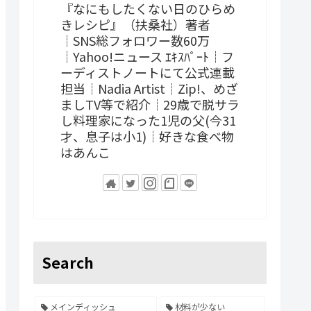
『なにもしたくない日のひらめ
きレシピ』（扶桑社）著者
┊SNS総フォロワー数60万
┊Yahoo!ニュース ｴｷｽﾊﾟｰﾄ┊フ
ーディストノートにて公式連載
担当┊Nadia Artist┊Zip!、めざ
ましTV等で紹介┊29歳で脱サラ
し料理家になった1児の父(今31
才、息子は小1)┊好きな食べ物
はあんこ
Search
メインディッシュ
材料が少ない