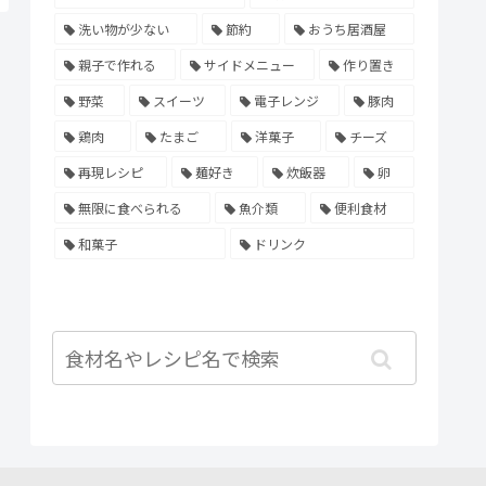
洗い物が少ない
節約
おうち居酒屋
親子で作れる
サイドメニュー
作り置き
野菜
スイーツ
電子レンジ
豚肉
鶏肉
たまご
洋菓子
チーズ
再現レシピ
麺好き
炊飯器
卵
無限に食べられる
魚介類
便利食材
和菓子
ドリンク