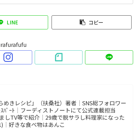
LINE
コピー
rafurafufu
らめきレシピ』（扶桑社）著者┊SNS総フォロワー
 ｴｷｽﾊﾟｰﾄ┊フーディストノートにて公式連載担当
p!、めざましTV等で紹介┊29歳で脱サラし料理家になった
小1)┊好きな食べ物はあんこ