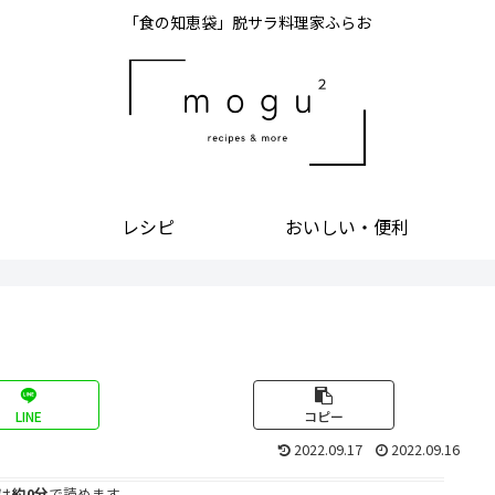
「食の知恵袋」脱サラ料理家ふらお
レシピ
おいしい・便利
LINE
コピー
2022.09.17
2022.09.16
は
約0分
で読めます。