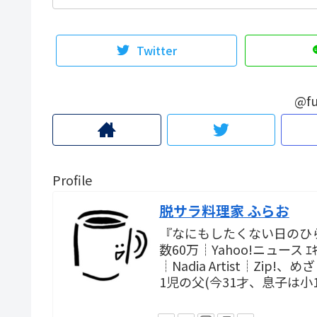
Twitter
@fu
Profile
脱サラ料理家 ふらお
『なにもしたくない日のひ
数60万┊Yahoo!ニュース
┊Nadia Artist┊Zi
1児の父(今31才、息子は