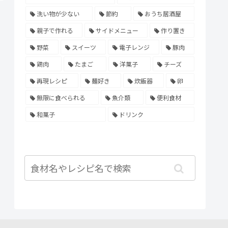
洗い物が少ない
節約
おうち居酒屋
親子で作れる
サイドメニュー
作り置き
野菜
スイーツ
電子レンジ
豚肉
鶏肉
たまご
洋菓子
チーズ
再現レシピ
麺好き
炊飯器
卵
無限に食べられる
魚介類
便利食材
和菓子
ドリンク