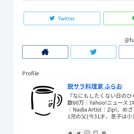
Twitter
@fu
Profile
脱サラ料理家 ふらお
『なにもしたくない日のひ
数60万┊Yahoo!ニュース
┊Nadia Artist┊Zi
1児の父(今31才、息子は