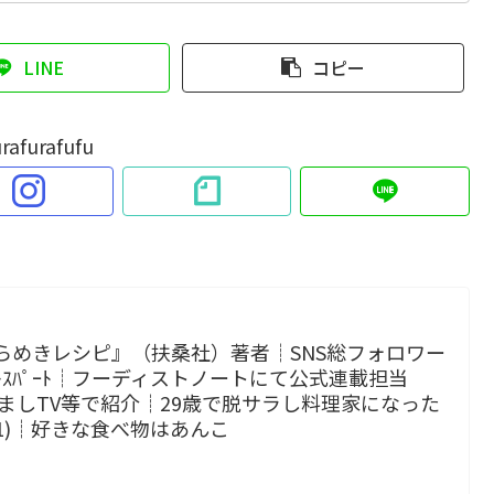
LINE
コピー
rafurafufu
らめきレシピ』（扶桑社）著者┊SNS総フォロワー
 ｴｷｽﾊﾟｰﾄ┊フーディストノートにて公式連載担当
p!、めざましTV等で紹介┊29歳で脱サラし料理家になった
小1)┊好きな食べ物はあんこ