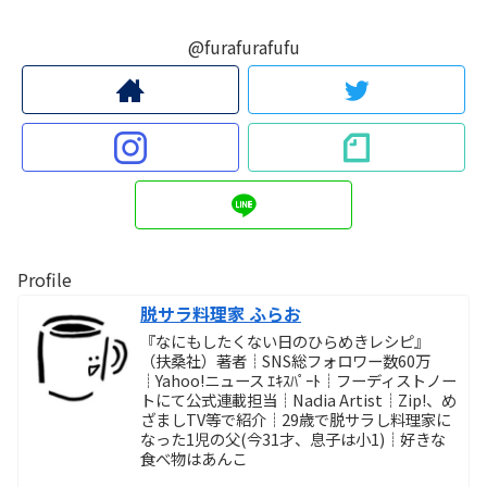
@furafurafufu
Profile
脱サラ料理家 ふらお
『なにもしたくない日のひらめきレシピ』
（扶桑社）著者┊SNS総フォロワー数60万
┊Yahoo!ニュース ｴｷｽﾊﾟｰﾄ┊フーディストノー
トにて公式連載担当┊Nadia Artist┊Zip!、め
ざましTV等で紹介┊29歳で脱サラし料理家に
なった1児の父(今31才、息子は小1)┊好きな
食べ物はあんこ