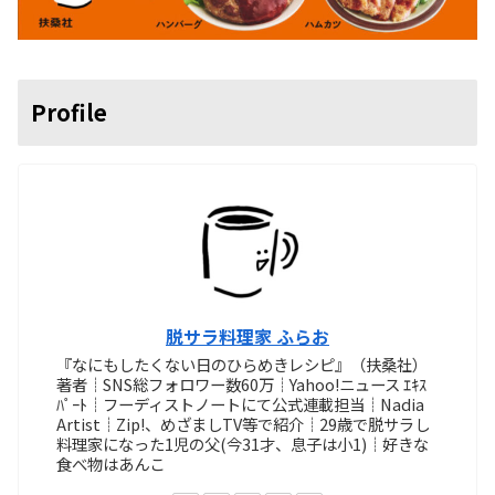
Profile
脱サラ料理家 ふらお
『なにもしたくない日のひらめきレシピ』（扶桑社）
著者┊SNS総フォロワー数60万┊Yahoo!ニュース ｴｷｽ
ﾊﾟｰﾄ┊フーディストノートにて公式連載担当┊Nadia
Artist┊Zip!、めざましTV等で紹介┊29歳で脱サラし
料理家になった1児の父(今31才、息子は小1)┊好きな
食べ物はあんこ