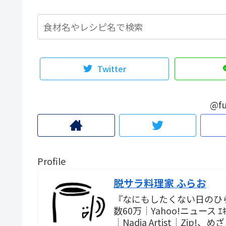
Twitter
@fu
Profile
脱サラ料理家 ふらお
『なにもしたくない日のひ
数60万┊Yahoo!ニュース
┊Nadia Artist┊Zi