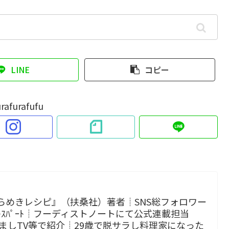
LINE
コピー
rafurafufu
らめきレシピ』（扶桑社）著者┊SNS総フォロワー
 ｴｷｽﾊﾟｰﾄ┊フーディストノートにて公式連載担当
p!、めざましTV等で紹介┊29歳で脱サラし料理家になった