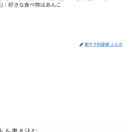
小1)┊好きな食べ物はあんこ
脱サラ料理家 ふらお
トを書き込む