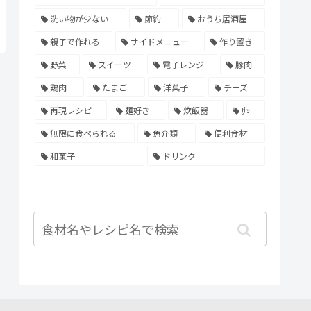
洗い物が少ない
節約
おうち居酒屋
親子で作れる
サイドメニュー
作り置き
野菜
スイーツ
電子レンジ
豚肉
鶏肉
たまご
洋菓子
チーズ
再現レシピ
麺好き
炊飯器
卵
無限に食べられる
魚介類
便利食材
和菓子
ドリンク