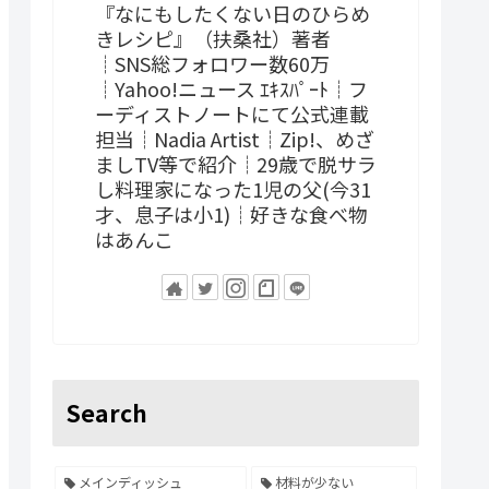
『なにもしたくない日のひらめ
きレシピ』（扶桑社）著者
┊SNS総フォロワー数60万
┊Yahoo!ニュース ｴｷｽﾊﾟｰﾄ┊フ
ーディストノートにて公式連載
担当┊Nadia Artist┊Zip!、めざ
ましTV等で紹介┊29歳で脱サラ
し料理家になった1児の父(今31
才、息子は小1)┊好きな食べ物
はあんこ
Search
メインディッシュ
材料が少ない