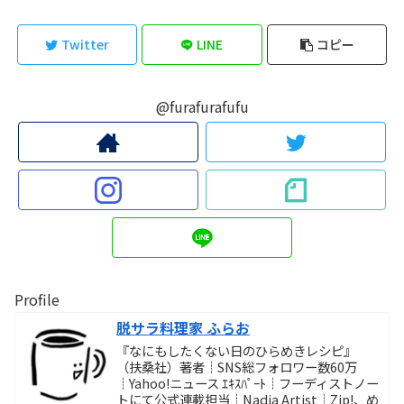
Twitter
LINE
コピー
@furafurafufu
Profile
脱サラ料理家 ふらお
『なにもしたくない日のひらめきレシピ』
（扶桑社）著者┊SNS総フォロワー数60万
┊Yahoo!ニュース ｴｷｽﾊﾟｰﾄ┊フーディストノー
トにて公式連載担当┊Nadia Artist┊Zip!、め