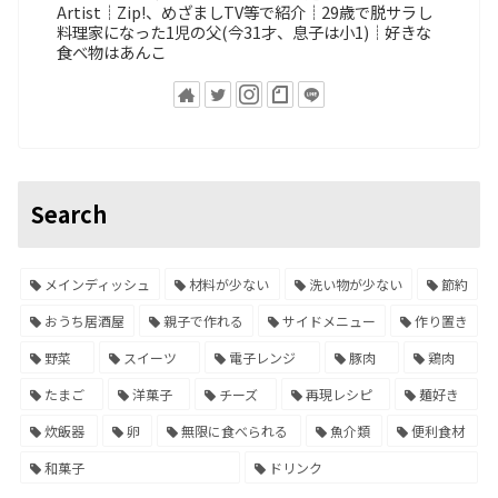
Artist┊Zip!、めざましTV等で紹介┊29歳で脱サラし
料理家になった1児の父(今31才、息子は小1)┊好きな
食べ物はあんこ
Search
メインディッシュ
材料が少ない
洗い物が少ない
節約
おうち居酒屋
親子で作れる
サイドメニュー
作り置き
野菜
スイーツ
電子レンジ
豚肉
鶏肉
たまご
洋菓子
チーズ
再現レシピ
麺好き
炊飯器
卵
無限に食べられる
魚介類
便利食材
和菓子
ドリンク