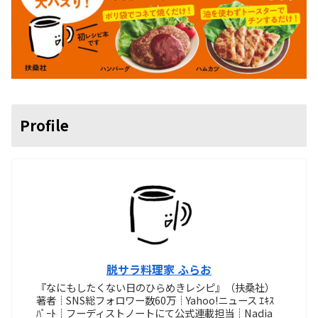
Profile
脱サラ料理家 ふらお
『なにもしたくない日のひらめきレシピ』（扶桑社）
著者┊SNS総フォロワー数60万┊Yahoo!ニュース ｴｷｽ
ﾊﾟｰﾄ┊フーディストノートにて公式連載担当┊Nadia